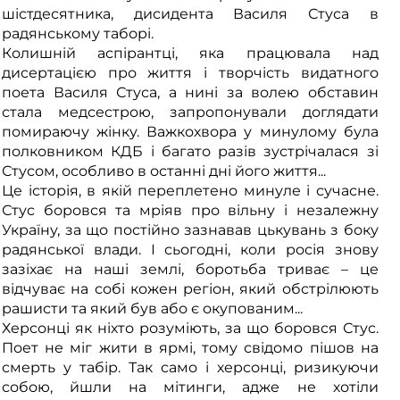
шістдесятника, дисидента Василя Стуса в
радянському таборі.
Колишній аспірантці, яка працювала над
дисертацією про життя і творчість видатного
поета Василя Стуса, а нині за волею обставин
стала медсестрою, запропонували доглядати
помираючу жінку. Важкохвора у минулому була
полковником КДБ і багато разів зустрічалася зі
Стусом, особливо в останні дні його життя...
Це історія, в якій переплетено минуле і сучасне.
Стус боровся та мріяв про вільну і незалежну
Україну, за що постійно зазнавав цькувань з боку
радянської влади. І сьогодні, коли росія знову
зазіхає на наші землі, боротьба триває – це
відчуває на собі кожен регіон, який обстрілюють
рашисти та який був або є окупованим...
Херсонці як ніхто розуміють, за що боровся Стус.
Поет не міг жити в ярмі, тому свідомо пішов на
смерть у табір. Так само і херсонці, ризикуючи
собою, йшли на мітинги, адже не хотіли