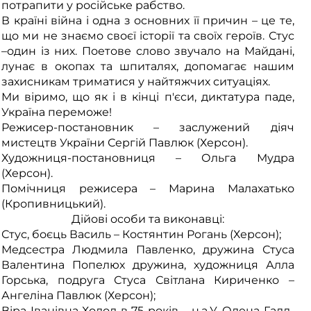
потрапити у російське рабство.
В країні війна і одна з основних її причин – це те,
що ми не знаємо своєї історії та своїх героїв. Стус
–один із них. Поетове слово звучало на Майдані,
лунає в окопах та шпиталях, допомагає нашим
захисникам триматися у найтяжчих ситуаціях.
Ми віримо, що як і в кінці п'єси, диктатура паде,
Україна переможе!
Режисер-постановник – заслужений діяч
мистецтв України Сергій Павлюк (Херсон).
Художниця-постановниця – Ольга Мудра
(Херсон).
Помічниця режисера – Марина Малахатько
(Кропивницький).
Дійові особи та виконавці:
Стус, боєць Василь – Костянтин Рогань (Херсон);
Медсестра Людмила Павленко, дружина Стуса
Валентина Попелюх дружина, художниця Алла
Горська, подруга Стуса Світлана Кириченко –
Ангеліна Павлюк (Херсон);
Віра Іванівна Холод в 75 років – н.а.У. Олена Галл-