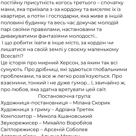
постійну присутність когось третього – спочатку
мами, яка приїхала з-за кордону та виселяє їх із
квартири, а потім і господарки, яка живе в іншій
половині будинку та весь час докучає молодій
парі своїми правилами, настановами та
дивакуватими фантазіями молодості…
І що робити: їхати в інше місто, за кордон чи
лишатися на своїй землі у своєму маленькому
Всесвіті?
Це історія про мирний Херсон, за яким так всі
сумують. Про дрібниці, які здаються глобальними
проблемами, та все ж легко розв’язуються. Про
взаємини, тонкий і не дуже гумор… І, звичайно ж,
про любов, яка здатна врятувати цей світ.
Постановочна група:
Художниця-постановниця – Мілана Скорик
Художниця з гриму – Адріана Третяк
Композитор – Микола Хшановський
Звукорежисер – Михайло Воробйов
Світлорежисер – Арсеній Соболев