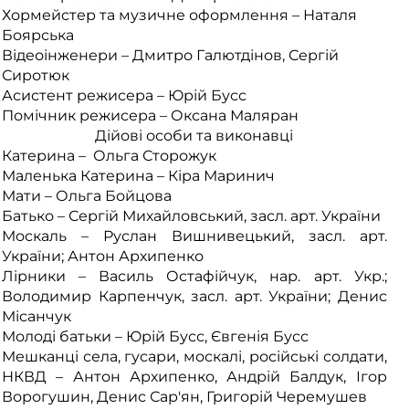
Хормейстер та музичне оформлення – Наталя
Боярська
Відеоінженери – Дмитро Галютдінов, Сергій
Сиротюк
Асистент режисера – Юрій Бусс
Помічник режисера – Оксана Маляран
Дійові особи та виконавці
Катерина – Ольга Сторожук
Маленька Катерина – Кіра Маринич
Мати – Ольга Бойцова
Батько – Сергій Михайловський, засл. арт. України
Москаль – Руслан Вишнивецький, засл. арт.
України; Антон Архипенко
Лірники – Василь Остафійчук, нар. арт. Укр.;
Володимир Карпенчук, засл. арт. України; Денис
Місанчук
Молоді батьки – Юрій Бусс, Євгенія Бусс
Мешканці села, гусари, москалі, російські солдати,
НКВД – Антон Архипенко, Андрій Балдук, Ігор
Ворогушин, Денис Сар'ян, Григорій Черемушев