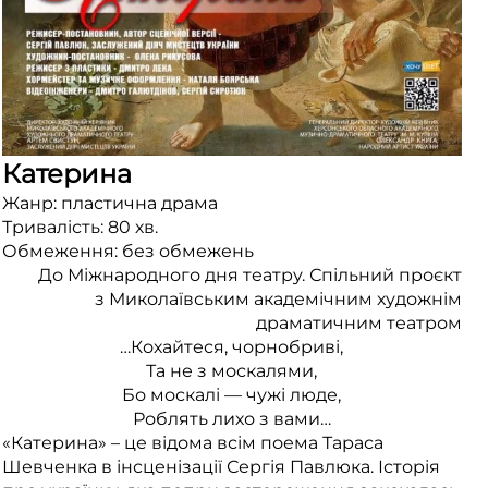
Катерина
Жанр: пластична драма
Тривалість: 80 хв.
Обмеження: без обмежень
До Міжнародного дня театру. Спільний проєкт
з Миколаївським академічним художнім
драматичним театром
…Кохайтеся, чорнобриві,
Та не з москалями,
Бо москалі — чужі люде,
Роблять лихо з вами…
«Катерина» – це відома всім поема Тараса
Шевченка в інсценізації Сергія Павлюка. Історія