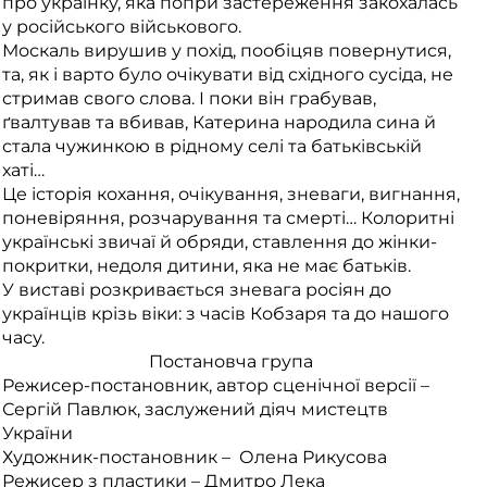
про українку, яка попри застереження закохалась
у російського військового.
Москаль вирушив у похід, пообіцяв повернутися,
та, як і варто було очікувати від східного сусіда, не
стримав свого слова. І поки він грабував,
ґвалтував та вбивав, Катерина народила сина й
стала чужинкою в рідному селі та батьківській
хаті…
Це історія кохання, очікування, зневаги, вигнання,
поневіряння, розчарування та смерті… Колоритні
українські звичаї й обряди, ставлення до жінки-
покритки, недоля дитини, яка не має батьків.
У виставі розкривається зневага росіян до
українців крізь віки: з часів Кобзаря та до нашого
часу.
Постановча група
Режисер-постановник, автор сценічної версії –
Сергій Павлюк, заслужений діяч мистецтв
України
Художник-постановник – Олена Рикусова
Режисер з пластики – Дмитро Лека