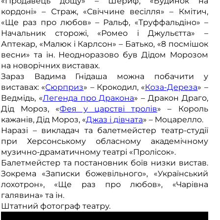
«Продавець дощу» – Шериф, «Будинок на
кордоні» – Страж, «Свіччине весілля» – Кмітич,
«Ще раз про любов» – Ральф, «Труффальдіно» –
Начальник сторожі, «Ромео і Джульєтта» –
Аптекар, «Малюк і Карлсон» – Батько, «8 посмішок
весни» та ін. Неодноразово був Дідом Морозом
на новорічних виставах.
Зараз Вадима Гнідаша можна побачити у
виставах: «
Сюрприз
» – Крокодил, «
Коза-Дереза
» –
Ведмідь, «
Легенда про Дракона
» – Дракон Драго,
Дід Мороз, «
Фея у царстві тролів
» – Король
кажанів, Дід Мороз, «
Джаз і дівчата
» – Моцарелло.
Наразі – викладач та балетмейстер театр-студії
при Херсонському обласному академічному
музично-драматичному театрі «Пролісок».
Балетмейстер та постановник боїв низки вистав.
Зокрема «Записки божевільного», «Український
лохотрон», «Ще раз про любов», «Чарівна
галявина» та ін.
Штатний фотограф театру.