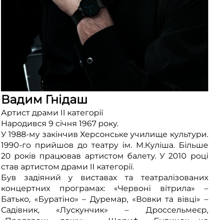
Вадим Гнідаш
Артист драми ІІ категорії
Народився 9 січня 1967 року.
У 1988-му закінчив Херсонське училище культури.
1990-го прийшов до театру ім. М.Куліша. Більше
20 років працював артистом балету. У 2010 році
став артистом драми ІІ категорії.
Був задіяний у виставах та театралізованих
концертних програмах: «Червоні вітрила» –
Батько, «Буратіно» – Дуремар, «Вовки та вівці» –
Садівник, «Лускунчик» – Дроссельмеєр,