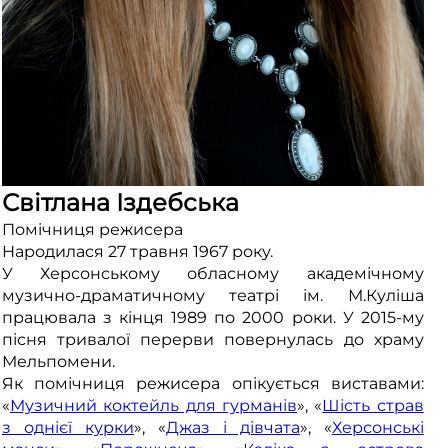
Світлана Іздебська
Помічниця режисера
Народилася 27 травня 1967 року.
У Херсонському обласному академічному
музично-драматичному театрі ім. М.Куліша
працювала з кінця 1989 по 2000 роки. У 2015-му
пісня тривалої перерви повернулась до храму
Мельпомени.
Як помічниця режисера опікується виставами:
«
Музичний коктейль для гурманів
», «
Шість страв
з однієї курки
», «
Джаз і дівчата
», «
Херсонські