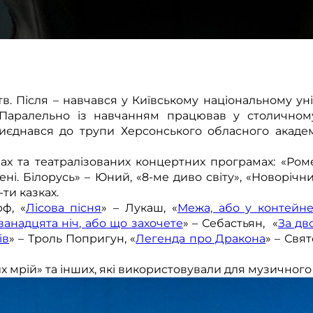
. Після – навчався у Київському національному унів
 Паралельно із навчанням працював у столичному 
риєднався до трупи Херсонського обласного акаде
вах та театралізованих концертних програмах: «Роме
ні. Білорусь» – Юний, «8-ме диво світу», «Новорічни
-ти казках.
ф, «
Лісова пісня
» – Лукаш, «
Межа, або у контейне
ванадцята ніч, або що захочете
» – Себастьян, «
За дв
ів
» – Троль Попригун, «
Легенда про Дракона
» – Свят
ших мрiй» та інших, які використовували для музичног