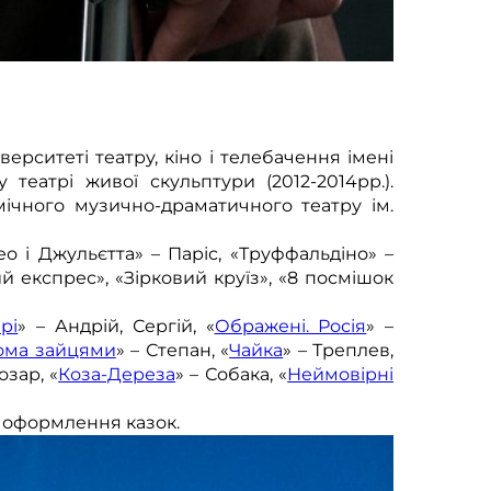
ерситеті театру, кіно і телебачення імені
театрі живої скульптури (2012-2014рр.).
мічного музично-драматичного театру ім.
о і Джульєтта» – Паріс, «Труффальдіно» –
й експрес», «Зірковий круїз», «8 посмішок
рі
» – Андрій, Сергій, «
Ображені. Росія
» –
ома зайцями
» – Степан, «
Чайка
» – Треплев,
озар, «
Коза-Дереза
» – Собака, «
Неймовірні
о оформлення казок.