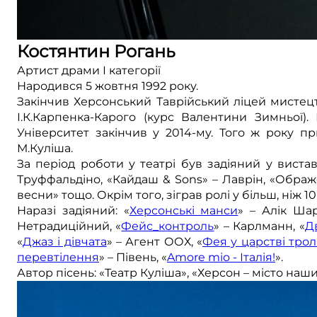
Костянтин Рогань
Артист драми І категорії
Народився 5 жовтня 1992 року.
Закінчив Херсонський Таврійський ліцей мистецтв
І.К.Карпенка-Карого (курс Валентини Зимньої).
Університет закінчив у 2014-му. Того ж року п
М.Куліша.
За період роботи у театрі був задіяний у виста
Труффальдіно, «Кайдаш & Sons» – Лаврін, «Ображе
весни» тощо. Окрім того, зіграв ролі у більш, ніж 10
Наразі задіяний: «
Херсонські манси
» – Алік Шар
Нетрадиційний, «
Фейс_контроль
» – Карлманн, «
Д
«
Джаз і дівчата
» – Агент ООХ, «
Фея у царстві трол
перевтілення
» – Півень, «
Amore mio - Італія!
».
Автор пісень: «Театр Куліша», «Херсон – мiсто на