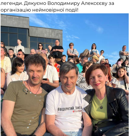
легенди. Дякуємо Володимиру Алексєєву за
організацію неймовірної події!