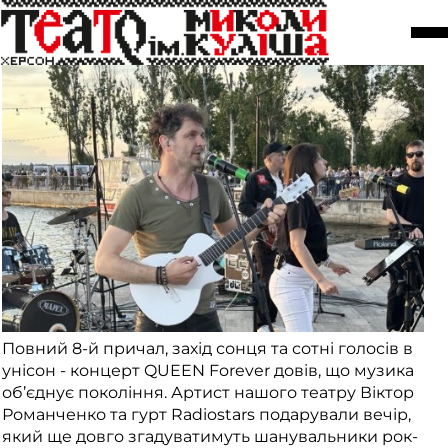
QUEEN Forever
08 червня
Повний 8-й причал, захід сонця та сотні голосів в
унісон - концерт QUEEN Forever довів, що музика
об’єднує покоління. Артист нашого театру Віктор
Романченко та гурт Radiostars подарували вечір,
який ще довго згадуватимуть шанувальники рок-