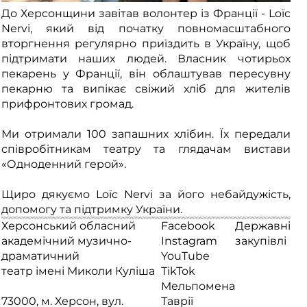
До Херсонщини завітав волонтер із Франції - Loïc
Nervi, який від початку повномасштабного
вторгнення регулярно приїздить в Україну, щоб
підтримати наших людей. Власник чотирьох
пекарень у Франції, він облаштував пересувну
пекарню та випікає свіжий хліб для жителів
прифронтових громад.
Ми отримали 100 запашних хлібин. Їх передали
співробітникам театру та глядачам вистави
«Одноденний герой».
Щиро дякуємо Loïc Nervi за його небайдужість,
допомогу та підтримку України.
Херсонський обласний
Facebook
Державні
академічний музично-
Instagram
закупівлі
драматичний
YouTube
театр імені Миколи Куліша
TikTok
Мельпомена
73000, м. Херсон, вул.
Таврії