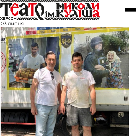
Loïc Nervi з Франції завітав до
Херсона
03 липня