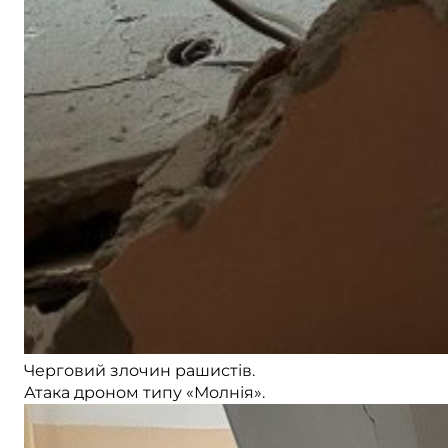
Черговий злочин рашистів.
Атака дроном типу «Молнія».