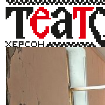
Черговий злочин рашистів
28 травня