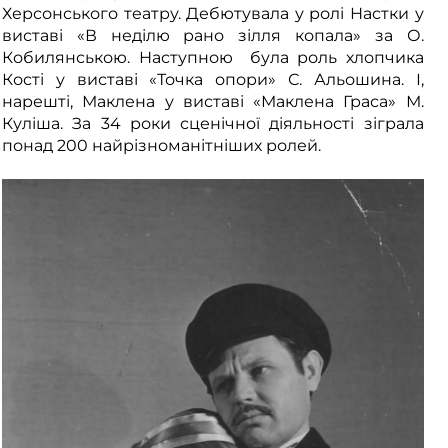
Херсонського театру. Дебютувала у ролі Настки у
виставі «В неділю рано зілля копала» за О.
Кобилянською. Наступною була роль хлопчика
Кості у виставі «Точка опори» С. Альошина. І,
нарешті, Маклена у виставі «Маклена Граса» М.
Куліша. За 34 роки сценічної діяльності зіграла
понад 200 найрізноманітніших ролей.